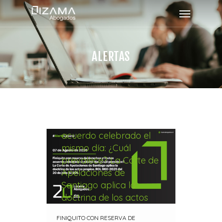
ALERTAS
Finiquito con reserva de
derechos y mutuo
acuerdo celebrado el
mismo día: ¿Cuál
prevalece? La Corte de
Apelaciones de
Santiago aplica la
doctrina de los actos
propios. ROL 960-2025
FINIQUITO CON RESERVA DE