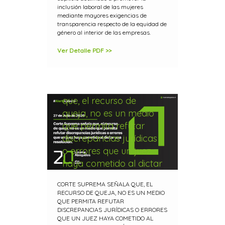
inclusión laboral de las mujeres
mediante mayores exigencias de
transparencia respecto de la equidad de
género al interior de las empresas.
Ver Detalle PDF >>
Corte Suprema señala
que, el recurso de
queja, no es un medio
que permita refutar
discrepancias jurídicas
o errores que un juez
haya cometido al dictar
una resolución
CORTE SUPREMA SEÑALA QUE, EL
RECURSO DE QUEJA, NO ES UN MEDIO
QUE PERMITA REFUTAR
DISCREPANCIAS JURÍDICAS O ERRORES
QUE UN JUEZ HAYA COMETIDO AL