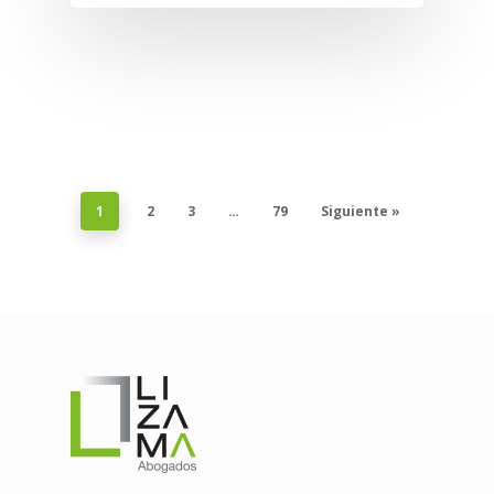
1
2
3
…
79
Siguiente »