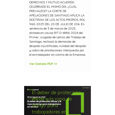
del 20 de julio de 206
DERECHOS Y MUTUO ACUERDO
CELEBRADO EL MISMO DÍA: ¿CUÁL
PREVALECE? LA CORTE DE
APELACIONES DE SANTIAGO APLICA LA
DOCTRINA DE LOS ACTOS PROPIOS. ROL
960-2025 DEL 20 DE JULIO DE 206. En
sentencia de 3 de marzo de 2025,
dictada en causa RIT O-4886-2024 del
Primer Juzgado de Letras del Trabajo de
Santiago, rechazó la demanda de
despido injustificado, nulidad del despido
y cobro de prestaciones interpuesta por
el extrabajador en contra de la Empresa.
Ver Detalle PDF >>
El deber de protección
eficaz y la ropa de
abrigo para
trabajadores en