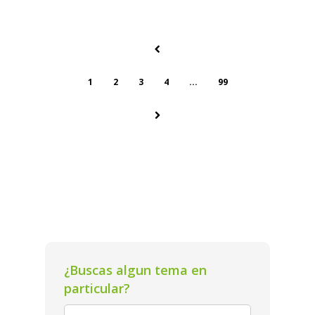
1
2
3
4
...
99
¿Buscas algun tema en
particular?
Search