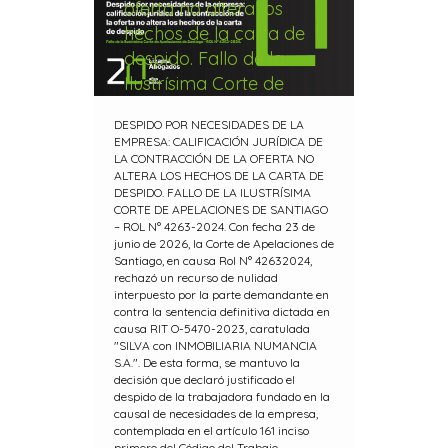
oferta no altera los
hechos de la carta de
despido. Fallo de la
Ilustrísima Corte de
Apelaciones de
DESPIDO POR NECESIDADES DE LA
Santiago – ROL N°
EMPRESA: CALIFICACIÓN JURÍDICA DE
4263-2024
LA CONTRACCIÓN DE LA OFERTA NO
ALTERA LOS HECHOS DE LA CARTA DE
DESPIDO. FALLO DE LA ILUSTRÍSIMA
CORTE DE APELACIONES DE SANTIAGO
– ROL N° 4263-2024. Con fecha 23 de
junio de 2026, la Corte de Apelaciones de
Santiago, en causa Rol N° 42632024,
rechazó un recurso de nulidad
interpuesto por la parte demandante en
contra la sentencia definitiva dictada en
causa RIT O-5470-2023, caratulada
"SILVA con INMOBILIARIA NUMANCIA
S.A.". De esta forma, se mantuvo la
decisión que declaró justificado el
despido de la trabajadora fundado en la
causal de necesidades de la empresa,
contemplada en el artículo 161 inciso
primero del Código del Trabajo.