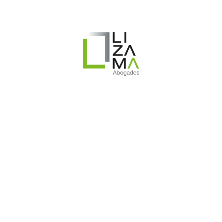
DESPIDO POR NECESIDADES DE LA EMPRESA:
CALIFICACIÓN JURÍDICA DE LA CONTRACCIÓN DE LA
OFERTA NO ALTERA LOS HECHOS DE LA CARTA DE
DESPIDO. FALLO DE LA ILUSTRÍSIMA CORTE DE
APELACIONES DE SANTIAGO – ROL N° 4263-2024. Con
fecha 23 de junio de 2026, la Corte de Apelaciones de
Santiago, en…
Ver Detalle PDF
REVISA NUESTRO
ÚLTIMO LIBRO
ver libro