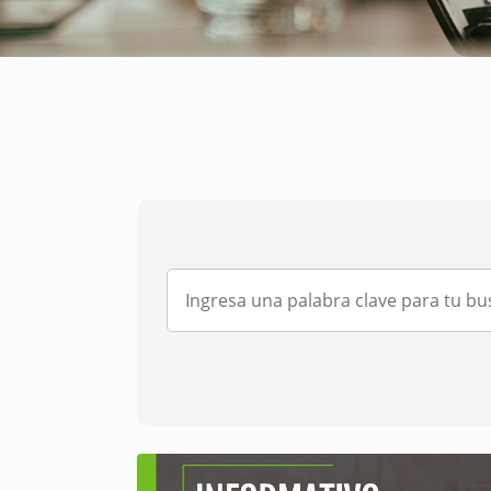
Search
for: