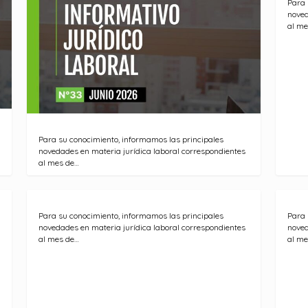
Para 
noved
al me
Para su conocimiento, informamos las principales
novedades en materia jurídica laboral correspondientes
al mes de…
Para su conocimiento, informamos las principales
Para 
novedades en materia jurídica laboral correspondientes
noved
al mes de…
al me