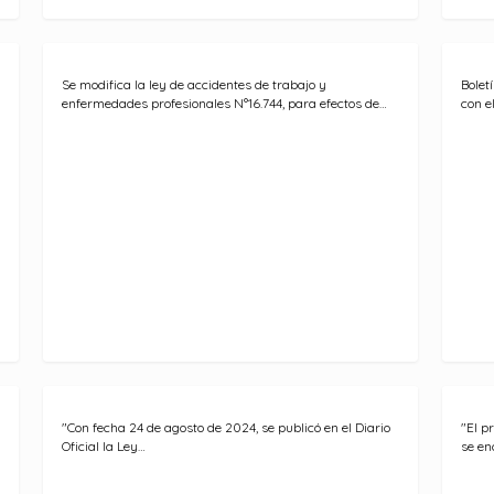
Se modifica la ley de accidentes de trabajo y
Bolet
enfermedades profesionales N°16.744, para efectos de…
con e
"Con fecha 24 de agosto de 2024, se publicó en el Diario
"El p
Oficial la Ley…
se en