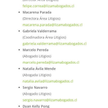
felipe.correa@lizamabogados.cl
Macarena Parada
(Directora Área Litigios)
macarena.parada@lizamabogados.cl
Gabriela Valderrama
(Coodinadora Área Litigios)
gabriela.valderrama@lizamabogados.cl
Marcelo Pereda
(Abogado Litigios)
marcelo.pereda@lizamabogados.cl
Natalia Ávila Wende
(Abogada Litigios)
natalia.avila@lizamabogados.cl
Sergio Navarro
(Abogado Litigios)
sergio.navarro@lizamabogados.cl
Dyan Kelly Pong