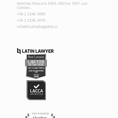
Avenida Vitacura 2969, Oficina 1001, Las
Condes.
+56 2 2246 3080
+56 2 2246 3070
info@lizamabogados.cl