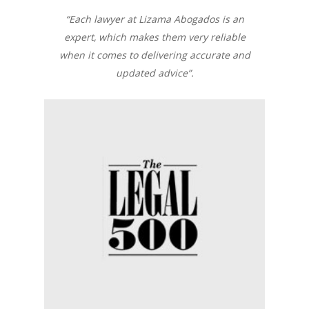
“Each lawyer at Lizama Abogados is an
expert, which makes them very reliable
when it comes to delivering accurate and
updated advice”.