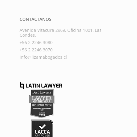
CONTÁCTANOS
Avenida Vitacura 2969, Oficina 1001, Las
Condes.
+56 2 2246 3080
+56 2 2246 3070
info@lizamabogados.cl