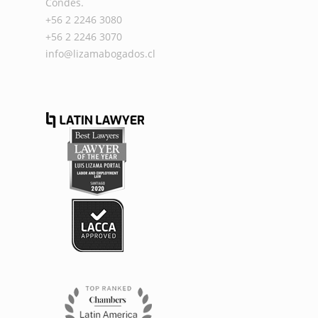
Condes.
+56 2 2246 3080
+56 2 2246 3070
info@lizamabogados.cl