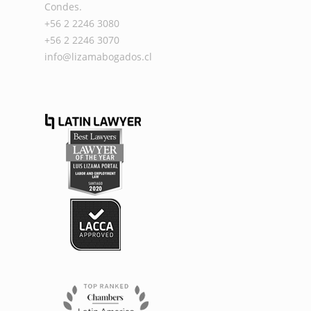
Condes.
+56 2 2246 3080
+56 2 2246 3070
info@lizamabogados.cl