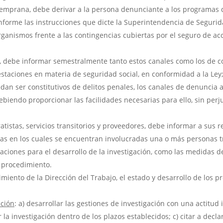
 temprana, debe derivar a la persona denunciante a los programa
onforme las instrucciones que dicte la Superintendencia de Segurid
organismos frente a las contingencias cubiertas por el seguro de a
a, debe informar semestralmente tanto estos canales como los de 
staciones en materia de seguridad social, en conformidad a la Ley
n ser constitutivos de delitos penales, los canales de denuncia a
 debiendo proporcionar las facilidades necesarias para ello, sin perj
ratistas, servicios transitorios y proveedores, debe informar a sus 
as en los cuales se encuentran involucradas una o más personas t
inaciones para el desarrollo de la investigación, como las medidas 
 procedimiento.
miento de la Dirección del Trabajo, el estado y desarrollo de los p
ación
: a) desarrollar las gestiones de investigación con una actitud i
 la investigación dentro de los plazos establecidos; c) citar a decl