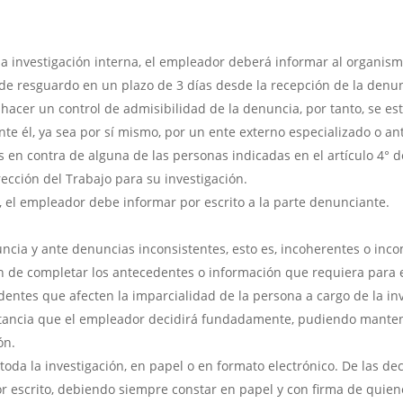
a investigación interna, el empleador deberá informar al organismo
 de resguardo en un plazo de 3 días desde la recepción de la denun
cer un control de admisibilidad de la denuncia, por tanto, se est
e él, ya sea por sí mismo, por un ente externo especializado o ant
 en contra de alguna de las personas indicadas en el artículo 4° d
ección del Trabajo para su investigación.
, el empleador debe informar por escrito a la parte denunciante.
ncia y ante denuncias inconsistentes, esto es, incoherentes o inc
n de completar los antecedentes o información que requiera para e
ntes que afecten la imparcialidad de la persona a cargo de la inve
nstancia que el empleador decidirá fundadamente, pudiendo mante
ón.
toda la investigación, en papel o en formato electrónico. De las de
por escrito, debiendo siempre constar en papel y con firma de quie