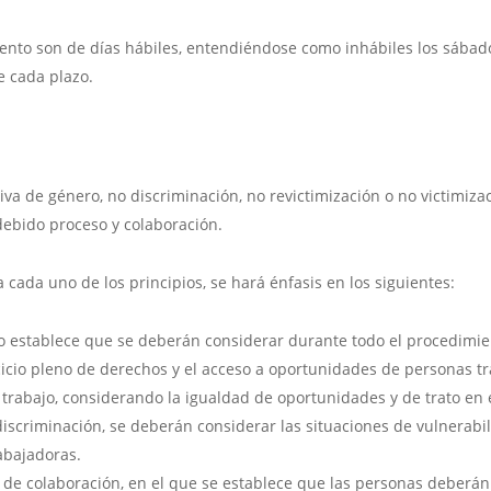
nto son de días hábiles, entendiéndose como inhábiles los sábado
e cada plazo.
va de género, no discriminación, no revictimización o no victimiza
 debido proceso y colaboración.
a cada uno de los principios, se hará énfasis en los siguientes:
ro establece que se deberán considerar durante todo el procedimie
icio pleno de derechos y el acceso a oportunidades de personas tra
 trabajo, considerando la igualdad de oportunidades y de trato en 
discriminación, se deberán considerar las situaciones de vulnerabi
abajadoras.
o de colaboración, en el que se establece que las personas deberán