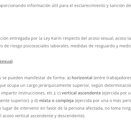
oporcionando información útil para el esclarecimiento y sanción d
ción entregada por la Ley Karin respecto del acoso sexual, acoso lab
res de riesgo psicosociales laborales, medidas de resguardo y medid
 sexual
.
as se pueden manifestar de forma: a)
horizontal
(entre trabajadores
ue ocupa un cargo jerárquicamente superior, según determinación 
impartir instrucciones, etc.); c)
vertical ascendente
(ejercida por 
nte superior); y d)
mixta o compleja
(ejercida por una o más per
 lugar de intervenir en favor de la persona afectada, no toma nin
l acoso vertical ascendente y descendente).