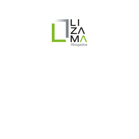
será más corto que la negociación colectiva con
instrumento vigente, por lo que, en dicho
periodo, las partes deberán concentrar sus
esfuerzos por alcanzar un acuerdo en un
menor tiempo. Lo anterior, sin perjuicio de
solicitar la mediación obligatoria de la
Inspección del Trabajo, que otorgue mayor
tiempo para el proceso de negociación.
Duración y vigencia
Establece el inciso segundo del artículo 324 del
CT:
De no existir
instrumento colectivo anterior,
la
vigencia se contará a partir del día siguiente al
de su
suscripción.