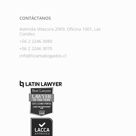
CONTÁCTANOS
Avenida Vitacura 2969, Oficina 1001, Las
Condes.
+56 2 2246 3080
+56 2 2246 3070
info@lizamabogados.cl