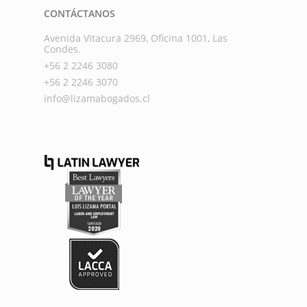
CONTÁCTANOS
Avenida Vitacura 2969, Oficina 1001, Las
Condes.
+56 2 2246 3080
+56 2 2246 3070
info@lizamabogados.cl