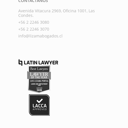
CONTÁCTANOS
Avenida Vitacura 2969, Oficina 1001, Las
Condes.
+56 2 2246 3080
+56 2 2246 3070
info@lizamabogados.cl